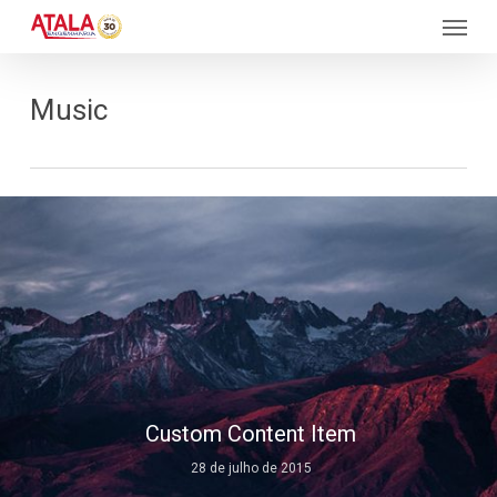
Skip
Menu
to
main
content
Music
Custom Content Item
28 de julho de 2015