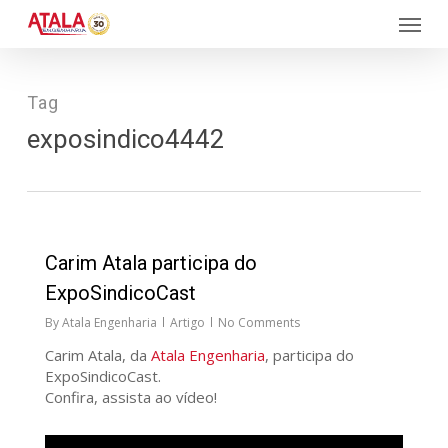
Skip
Menu
to
main
content
Tag
exposindico4442
125
Carim Atala participa do
ExpoSindicoCast
By
Atala Engenharia
Artigo
No Comments
Carim Atala, da
Atala Engenharia
, participa do
ExpoSindicoCast.
Confira, assista ao vídeo!